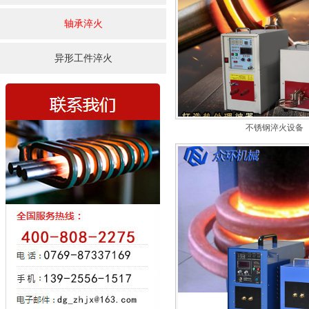
轴承淬火
异形工件淬火
不锈钢淬火设备