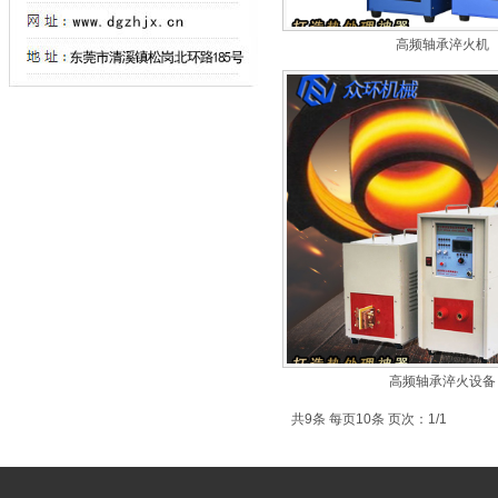
高频轴承淬火机
高频轴承淬火设备
共9条 每页10条 页次：1/1
网站首页
菜单名称
淬火
|
|