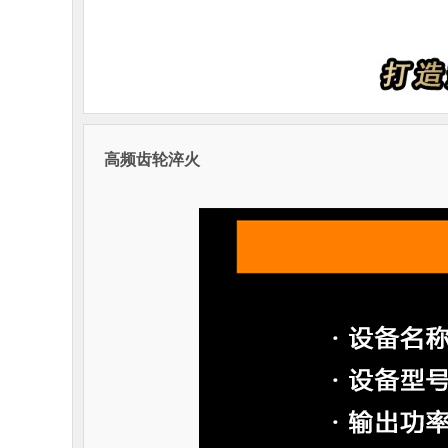
高频齿轮淬火